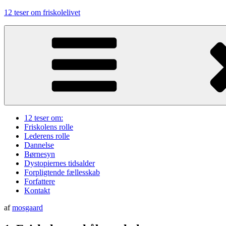
Videre
12 teser om friskolelivet
til
indhold
12 teser om:
Friskolens rolle
Lederens rolle
Dannelse
Børnesyn
Dystopiernes tidsalder
Forpligtende fællesskab
Forfattere
Kontakt
Udgivet
af
mosgaard
den