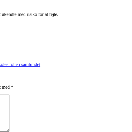
 ukendte med risiko for at fejle.
koles rolle i samfundet
et med
*