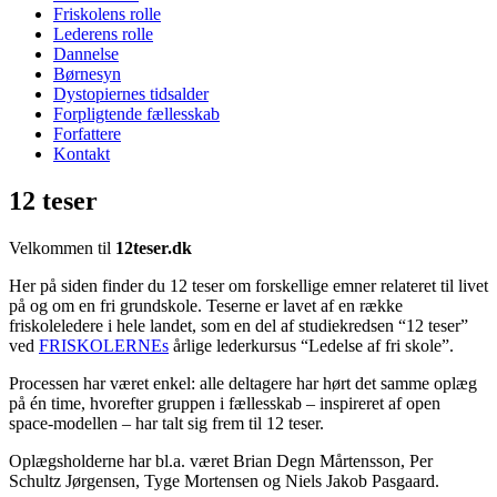
Friskolens rolle
Lederens rolle
Dannelse
Børnesyn
Dystopiernes tidsalder
Forpligtende fællesskab
Forfattere
Kontakt
12 teser
Velkommen til
12teser.dk
Her på siden finder du 12 teser om forskellige emner relateret til livet
på og om en fri grundskole. Teserne er lavet af en række
friskoleledere i hele landet, som en del af studiekredsen “12 teser”
ved
FRISKOLERNEs
årlige lederkursus “Ledelse af fri skole”.
Processen har været enkel: alle deltagere har hørt det samme oplæg
på én time, hvorefter gruppen i fællesskab – inspireret af open
space-modellen – har talt sig frem til 12 teser.
Oplægsholderne har bl.a. været Brian Degn Mårtensson, Per
Schultz Jørgensen, Tyge Mortensen og Niels Jakob Pasgaard.