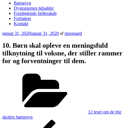
Børnesyn
Dystopiernes tidsalder
Forpligtende fællesskab
Forfattere
Kontakt
Udgivet
januar 31, 2020
januar 31, 2020
af
mosgaard
den
10. Børn skal opleve en meningsfuld
tilknytning til voksne, der stiller rammer
for og forventninger til dem.
Kategorier
12 teser om de frie
skolers børnesyn
Indlægsnavigation
Forrige
indlæg