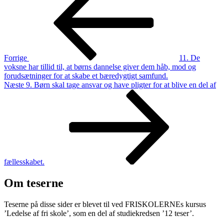
Forrige
11. De
voksne har tillid til, at børns dannelse giver dem håb, mod og
forudsætninger for at skabe et bæredygtigt samfund.
Næste
Næste
9. Børn skal tage ansvar og have pligter for at blive en del af
indlæg
fællesskabet.
Om teserne
Teserne på disse sider er blevet til ved FRISKOLERNEs kursus
’Ledelse af fri skole’, som en del af studiekredsen ’12 teser’.