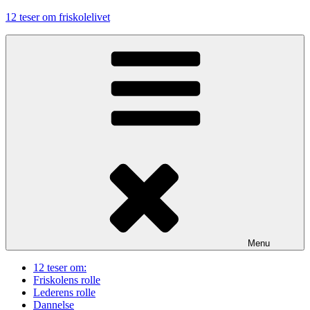
Videre
12 teser om friskolelivet
til
indhold
Menu
12 teser om:
Friskolens rolle
Lederens rolle
Dannelse