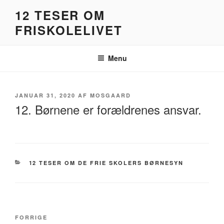
Videre
12 TESER OM
til
FRISKOLELIVET
indhold
Menu
UDGIVET
JANUAR 31, 2020
AF
MOSGAARD
DEN
12. Børnene er forældrenes ansvar.
KATEGORIER
12 TESER OM DE FRIE SKOLERS BØRNESYN
Indlægsnavigation
Forrige
FORRIGE