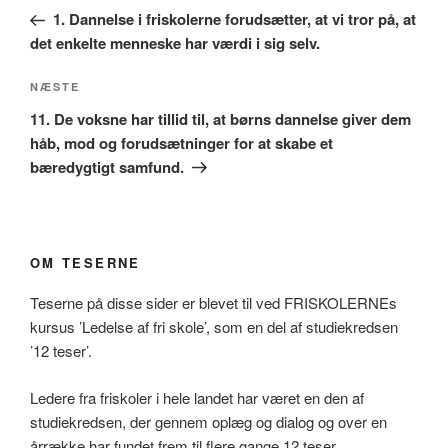
indlæg
1. Dannelse i friskolerne forudsætter, at vi tror på, at
det enkelte menneske har værdi i sig selv.
Næste
NÆSTE
indlæg
11. De voksne har tillid til, at børns dannelse giver dem
håb, mod og forudsætninger for at skabe et
bæredygtigt samfund.
OM TESERNE
Teserne på disse sider er blevet til ved FRISKOLERNEs
kursus ’Ledelse af fri skole’, som en del af studiekredsen
’12 teser’.
Ledere fra friskoler i hele landet har været en den af
studiekredsen, der gennem oplæg og dialog og over en
årrække har fundet frem til flere gange 12 teser.