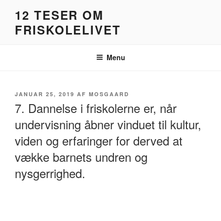
Videre
12 TESER OM
til
FRISKOLELIVET
indhold
Menu
UDGIVET
JANUAR 25, 2019
AF
MOSGAARD
DEN
7. Dannelse i friskolerne er, når
undervisning åbner vinduet til kultur,
viden og erfaringer for derved at
vække barnets undren og
nysgerrighed.