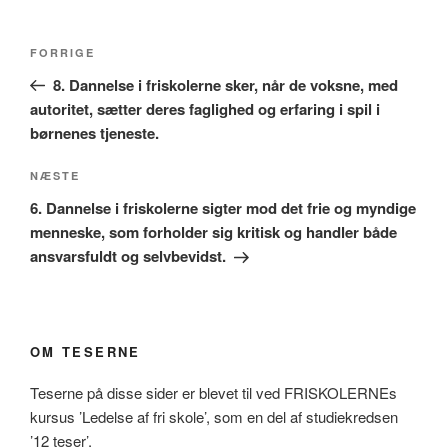
Indlægsnavigation
Forrige
FORRIGE
indlæg
8. Dannelse i friskolerne sker, når de voksne, med
autoritet, sætter deres faglighed og erfaring i spil i
børnenes tjeneste.
Næste
NÆSTE
indlæg
6. Dannelse i friskolerne sigter mod det frie og myndige
menneske, som forholder sig kritisk og handler både
ansvarsfuldt og selvbevidst.
OM TESERNE
Teserne på disse sider er blevet til ved FRISKOLERNEs
kursus ’Ledelse af fri skole’, som en del af studiekredsen
’12 teser’.