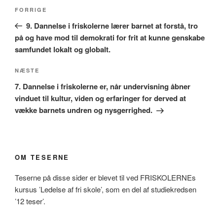
Indlægsnavigation
Forrige
FORRIGE
indlæg
9. Dannelse i friskolerne lærer barnet at forstå, tro
på og have mod til demokrati for frit at kunne genskabe
samfundet lokalt og globalt.
Næste
NÆSTE
indlæg
7. Dannelse i friskolerne er, når undervisning åbner
vinduet til kultur, viden og erfaringer for derved at
vække barnets undren og nysgerrighed.
OM TESERNE
Teserne på disse sider er blevet til ved FRISKOLERNEs
kursus ’Ledelse af fri skole’, som en del af studiekredsen
’12 teser’.