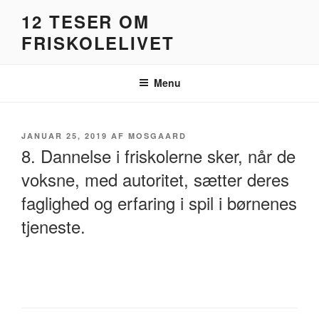
Videre
12 TESER OM
til
FRISKOLELIVET
indhold
Menu
UDGIVET
JANUAR 25, 2019
AF
MOSGAARD
DEN
8. Dannelse i friskolerne sker, når de
voksne, med autoritet, sætter deres
faglighed og erfaring i spil i børnenes
tjeneste.