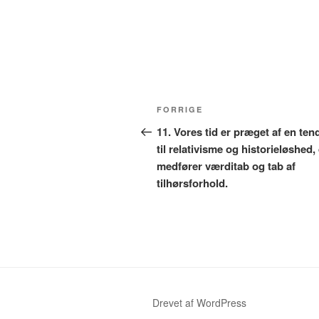
Indlægsnavigation
Forrige
FORRIGE
indlæg
11. Vores tid er præget af en te
til relativisme og historieløshed,
medfører værditab og tab af
tilhørsforhold.
Drevet af WordPress