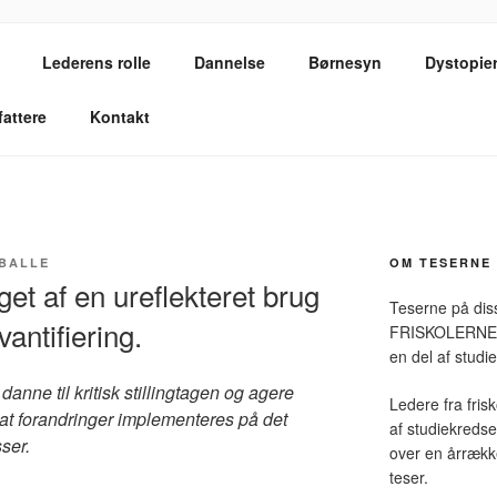
OM FRISKOLELIVET
Lederens rolle
Dannelse
Børnesyn
Dystopier
fattere
Kontakt
BALLE
OM TESERNE
get af en ureflekteret brug
Teserne på diss
vantifiering.
FRISKOLERNEs k
en del af studie
 danne til kritisk stillingtagen og agere
Ledere fra fris
 at forandringer implementeres på det
af studiekreds
ser.
over en årrække
teser.