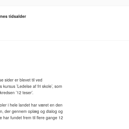
nes tidsalder
e sider er blevet til ved
ursus ’Ledelse af fri skole’, som
kredsen ’12 teser’.
koler i hele landet har været en den
en, der gennem oplæg og dialog og
 har fundet frem til flere gange 12