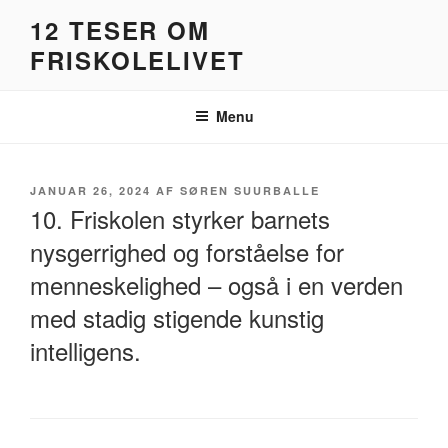
Videre
12 TESER OM
til
FRISKOLELIVET
indhold
Menu
UDGIVET
JANUAR 26, 2024
AF
SØREN SUURBALLE
DEN
10. Friskolen styrker barnets
nysgerrighed og forståelse for
menneskelighed – også i en verden
med stadig stigende kunstig
intelligens.