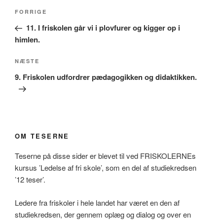
Indlægsnavigation
Forrige
FORRIGE
indlæg
11. I friskolen går vi i plovfurer og kigger op i
himlen.
Næste
NÆSTE
indlæg
9. Friskolen udfordrer pædagogikken og didaktikken.
OM TESERNE
Teserne på disse sider er blevet til ved FRISKOLERNEs
kursus ’Ledelse af fri skole’, som en del af studiekredsen
’12 teser’.
Ledere fra friskoler i hele landet har været en den af
studiekredsen, der gennem oplæg og dialog og over en