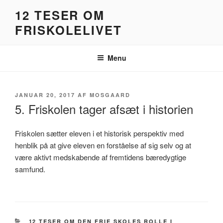
Videre
12 TESER OM
til
FRISKOLELIVET
indhold
Menu
UDGIVET
JANUAR 20, 2017
AF
MOSGAARD
DEN
5. Friskolen tager afsæt i historien
Friskolen sætter eleven i et historisk perspektiv med
henblik på at give eleven en forståelse af sig selv og at
være aktivt medskabende af fremtidens bæredygtige
samfund.
KATEGORIER
12 TESER OM DEN FRIE SKOLES ROLLE I