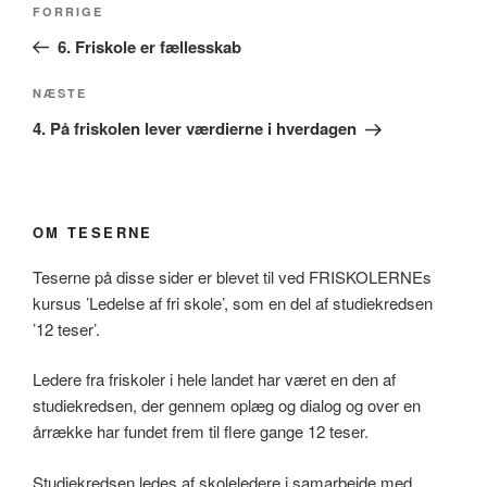
Forrige
FORRIGE
indlæg
6. Friskole er fællesskab
Næste
NÆSTE
indlæg
4. På friskolen lever værdierne i hverdagen
OM TESERNE
Teserne på disse sider er blevet til ved FRISKOLERNEs
kursus ’Ledelse af fri skole’, som en del af studiekredsen
’12 teser’.
Ledere fra friskoler i hele landet har været en den af
studiekredsen, der gennem oplæg og dialog og over en
årrække har fundet frem til flere gange 12 teser.
Studiekredsen ledes af skoleledere i samarbejde med