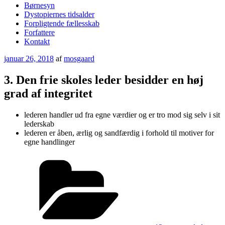
Børnesyn
Dystopiernes tidsalder
Forpligtende fællesskab
Forfattere
Kontakt
Udgivet
januar 26, 2018
af
mosgaard
den
3. Den frie skoles leder besidder en høj
grad af integritet
lederen handler ud fra egne værdier og er tro mod sig selv i sit
lederskab
lederen er åben, ærlig og sandfærdig i forhold til motiver for
egne handlinger
Kategorier