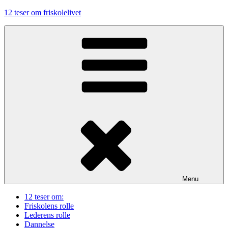
Videre
12 teser om friskolelivet
til
indhold
Menu
12 teser om:
Friskolens rolle
Lederens rolle
Dannelse