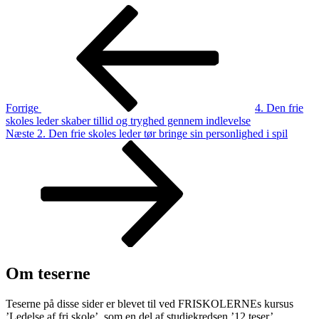
Indlægsnavigation
Forrige
indlæg
Forrige
4. Den frie
skoles leder skaber tillid og tryghed gennem indlevelse
Næste
Næste
2. Den frie skoles leder tør bringe sin personlighed i spil
indlæg
Om teserne
Teserne på disse sider er blevet til ved FRISKOLERNEs kursus
’Ledelse af fri skole’, som en del af studiekredsen ’12 teser’.